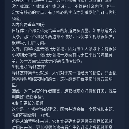
众在这里可以获得什么？给他们带来放松？或愉悦？或刺
激？或满足？或知识？或见识？……不管是什么内容，但一
定要有核心的卖点，有了核心的卖点才能激发他们订阅你的
频道。
2.内容要垂直/细分
自媒体平台都会优先给垂直的频道更多流量。如果频道内容
太杂，那平台和观众两边都不讨好，即使单个视频很优质，
很难吸引用户订阅。
另外，内容尽量去做细分领域，因为每个大领域下面有很多
小的细分领域，做细分领域一方面有助于在平台的流量竞
争，另一方面也更便于内容的持续创作。
3.利用好“峰终定律”
峰终定律简单说就是，人们对于某一段经历的记忆，只会记
得高峰时和结束时的感觉，这种感觉在看电影时感受最明
显。
因此，对于内容创作者而言，想获得观众好感和订阅，就要
利用好“峰终定律”。
4.制作更长的视频
这个是一个参考性的建议，因为并适合每一个领域和主题，
我们不能做到一刀切。
但是从油管整体来讲，它其实是确实是更愿意推荐长视频。
对用户来说，更长视频普遍来看产生的订阅比短视频更高。