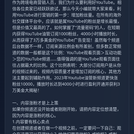
作为跨境电商营销人员，我们为什么要利用好YouTube。相
信各位卖家已经跃跃欲试，那么今天小编就带大家来看，利
用YouTube进行营销的第一步：增加粉丝量。在所有的海外
社交媒体平台中，应该就是属YouTube的粉丝是增长最慢，
但是价值又最高的了。如何掌握了“流量密码”的人，在短期
内获得YouTube油管订阅1000粉丝，4000小时播放时长，
从而获得了3万多美金的YouTube广告变现！虽然每个频道
后台数据不一样，订阅来源比例会有所差别，但多数正常频
道的数据一般都是这个比例：YouTube观看页面＞互动功能
＞您的YouTube频道……值得强调的是YouTube观看页面往
往占据最大的比例。这个比例表明：大部分订阅用户是从你
的视频过来的，视频内容质量才是增加订阅的核心，其他方
法主要起到辅助作用。2023年Youtube油管新频道更快涨
粉丝10000，播放时长达到4000小时进行盈利开通并获利3
万美金大揭秘！
一、内容涨粉才是上上策
如果你频道还没开始或者刚刚开始，请把内容定位想清楚，
因为内容是涨粉的核心。
1.内容要有核心卖点
在创建频道或者在做一个视频之前，一定要问一下自己：观