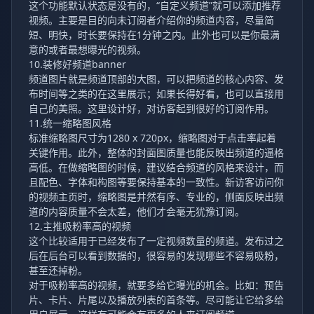
这个功能默认状态是没有的，“自定义频道”就可以添加推荐
视频。主要是目的向未订阅者介绍你的频道内容，尽量简
短、明快，时长要保持在1分钟之内。此外也可以是你最满
意的或者最想曝光的视频。
10.装修好频道banner
频道图片就是频道顶部的大图，可以把频道的核心内容、发
布时间等之类的在这里展示；如果长得好看，也可以直接用
自己的美照。这里设计好，对访客起到很好的订阅作用。
11.统一缩略图风格
标准缩略图尺寸为1280 x 720px，缩略图对于点击率起着
关键作用。此外，整体的封面图质量也能反映出频道的逼格
高低。在做缩略图的时候，建议结合频道的风格来设计，而
且配色、字体和构图等要保持基本的一致性。新访客访问你
的视频主页时，缩略图是井然有序、专业的，侧面反映出频
道的内容质量不会太差，他们才会毫无犹豫订阅。
12.主推吸粉率高的视频
这个比较适用于已经发布了一定视频数量的频道。发布过之
后在后台可以看到数据的，很容易的发现哪些不容易吸粉，
甚至还掉粉。
对于吸粉率高的视频，就要多给它曝光的机会。比如：预告
片、卡片、片尾以及播放列表的首条等。尽可能让它给多给