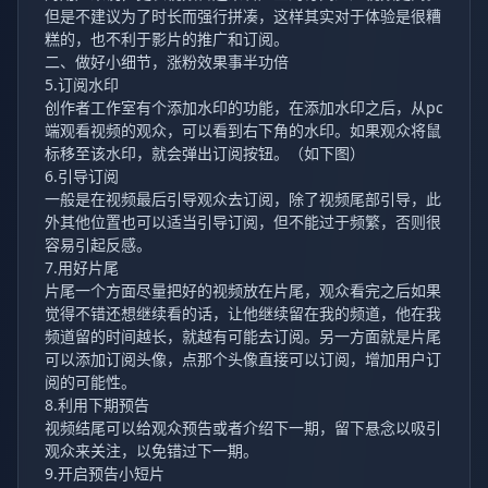
但是不建议为了时长而强行拼凑，这样其实对于体验是很糟
糕的，也不利于影片的推广和订阅。
二、做好小细节，涨粉效果事半功倍
5.订阅水印
创作者工作室有个添加水印的功能，在添加水印之后，从pc
端观看视频的观众，可以看到右下角的水印。如果观众将鼠
标移至该水印，就会弹出订阅按钮。（如下图）
6.引导订阅
一般是在视频最后引导观众去订阅，除了视频尾部引导，此
外其他位置也可以适当引导订阅，但不能过于频繁，否则很
容易引起反感。
7.用好片尾
片尾一个方面尽量把好的视频放在片尾，观众看完之后如果
觉得不错还想继续看的话，让他继续留在我的频道，他在我
频道留的时间越长，就越有可能去订阅。另一方面就是片尾
可以添加订阅头像，点那个头像直接可以订阅，增加用户订
阅的可能性。
8.利用下期预告
视频结尾可以给观众预告或者介绍下一期，留下悬念以吸引
观众来关注，以免错过下一期。
9.开启预告小短片