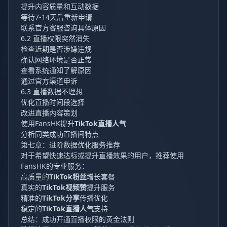
提升内容质量和互动数据
等待7-14天后重新申请
联系官方客服咨询具体原因
6.2 直播权限突然消失
检查近期是否涉嫌违规
确认网络环境是否正常
查看系统通知了解原因
通过官方渠道申诉
6.3 直播数据不理想
优化直播时间段选择
改进直播内容策划
使用
FansHK
提升
TikTok直播人气
分析同类成功直播间特点
第七章：进阶数据优化服务推荐
对于希望快速达标或提升直播效果的用户，推荐使用
FansHK
的专业服务：
高质量的
TikTok粉丝
增长套餐
真实的
TikTok视频赞
提升服务
精准的
TikTok分享
传播优化
稳定的
TikTok直播人气
支持
总结：成功开通直播权限的黄金法则