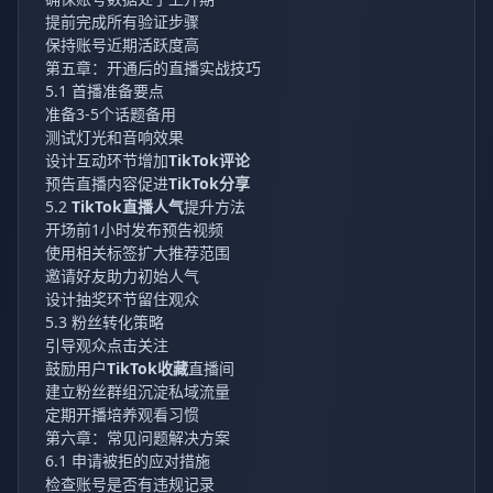
提前完成所有验证步骤
保持账号近期活跃度高
第五章：开通后的直播实战技巧
5.1 首播准备要点
准备3-5个话题备用
测试灯光和音响效果
设计互动环节增加
TikTok评论
预告直播内容促进
TikTok分享
5.2
TikTok直播人气
提升方法
开场前1小时发布预告视频
使用相关标签扩大推荐范围
邀请好友助力初始人气
设计抽奖环节留住观众
5.3 粉丝转化策略
引导观众点击关注
鼓励用户
TikTok收藏
直播间
建立粉丝群组沉淀私域流量
定期开播培养观看习惯
第六章：常见问题解决方案
6.1 申请被拒的应对措施
检查账号是否有违规记录