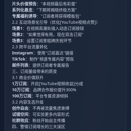
片头价值预告
："本视频最后有彩蛋"
系列化悬念
："下期将揭晓终极方案"
专属福利诱导
："订阅者将获得模板包"
2.2 互动场景化引导（优化[YouTube视频点赞]）
场景1
：在视频高潮处插入动态订阅按钮
场景2
："如果觉得有用，现在双击订阅"
场景3
：设置订阅里程碑庆祝环节
2.3 跨平台流量转化
Instagram
：使用"订阅直达"链接
TikTok
：制作"频道专属内容"预告
邮件列表
：提供订阅者专属报告
三、订阅量级带来的质变
3.1 商业价值跃升
1万订阅
：开启[YouTube视频收益]分成
10万订阅
：品牌合作报价提升300%
100万订阅
：平台专属资源倾斜
3.2 内容生态升级
创作自由
：不再被流量焦虑束缚
试错空间
：可实验更多内容形式
社群效应
：粉丝开始自主传播
四、警惕订阅增长的三大误区