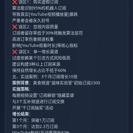
❌ 误区1：购买虚假订阅
算法能识别95%的机器人订阅
导致真实[YouTube视频播放量]暴跌
严重者会被永久封号
❌ 误区2：忽视内容质量
订阅者留存率低于30%将触发算法惩罚
高退订率伤害频道权重
影响[YouTube观看时长]等核心指标
❌ 误区3：单一增长渠道
过度依赖某个引流方式风险极高
建议构建3种以上订阅来源
保持自然增长占比不低于60%
五、实战案例：3个月订阅增长10倍
案例背景
：美食频道"滋味实验室"初始订阅2300
实施策略
：
每期视频设置"订阅解锁"隐藏菜谱
与3个互补频道进行订阅交换
开展"千订阅抽奖"活动
增长结果
：
第1个月：突破1万订阅
第3个月：达到2.3万订阅
[YouTube粉丝]互动率提升82%