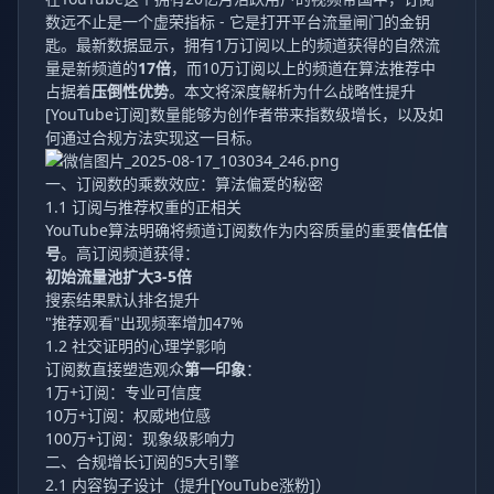
数远不止是一个虚荣指标 - 它是打开平台流量闸门的金钥
匙。最新数据显示，拥有1万订阅以上的频道获得的自然流
量是新频道的
17倍
，而10万订阅以上的频道在算法推荐中
占据着
压倒性优势
。本文将深度解析为什么战略性
提升
[YouTube订阅]数量
能够为创作者带来指数级增长，以及如
何通过合规方法实现这一目标。
一、订阅数的乘数效应：算法偏爱的秘密
1.1 订阅与推荐权重的正相关
YouTube算法明确将频道订阅数作为内容质量的重要
信任信
号
。高订阅频道获得：
初始流量池扩大3-5倍
搜索结果默认排名提升
"推荐观看"出现频率增加47%
1.2 社交证明的心理学影响
订阅数直接塑造观众
第一印象
：
1万+订阅：专业可信度
10万+订阅：权威地位感
100万+订阅：现象级影响力
二、合规增长订阅的5大引擎
2.1 内容钩子设计（提升[YouTube涨粉]）