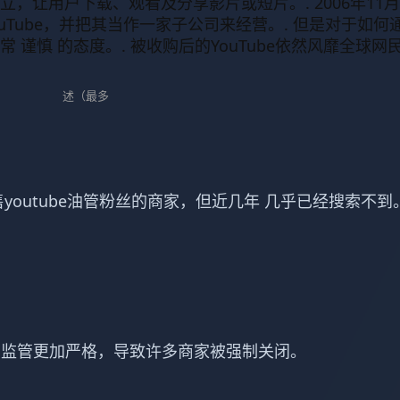
创立，让用户下载、观看及分享影片或短片。. 2006年11
ouTube，并把其
当作
一家子公司来经营。. 但是对于如何
保持非常 谨慎 的态度。. 被收购后的YouTube依然风靡全球网
述（最多
youtube油管粉丝的商家，但近几年 几乎已经搜索不到
的监管更加严格，导致许多商家被强制关闭。