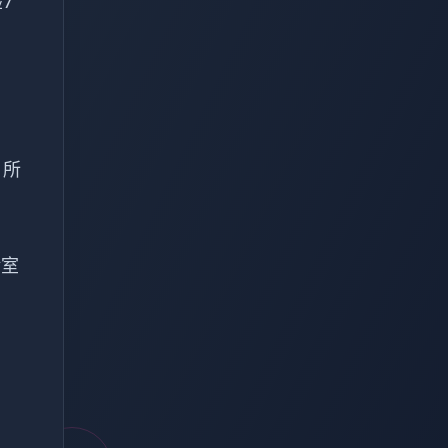
7
，所
验室